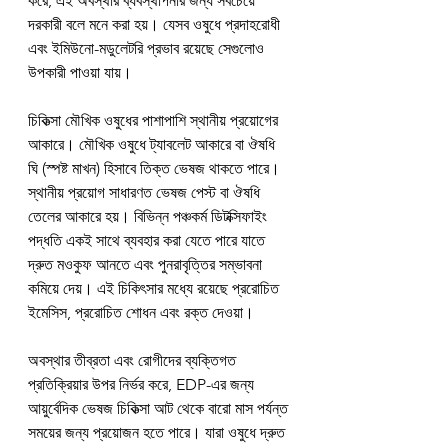
করে, এই অবস্থার ব্যবস্থাপনার জন্য সবচেয়ে 
দরকারী বলে মনে করা হয়। যেসব ওষুধে প্রদাহরোধী 
এবং ইমিউনো-মডুলেটরি প্রভাব রয়েছে সেগুলোও 
উপকারী পাওয়া যায়।
চিকিত্সা মৌখিক ওষুধের পাশাপাশি স্থানীয় প্রয়োগের 
আকারে। মৌখিক ওষুধে ট্যাবলেট আকারে বা ঔষধি 
ঘি (স্পষ্ট মাখন) হিসাবে তিক্ত ভেষজ থাকতে পারে। 
স্থানীয় প্রয়োগ সাধারণত ভেষজ পেস্ট বা ঔষধি 
তেলের আকারে হয়। বিভিন্ন পঞ্চকর্ম ডিটক্সিফাইং 
পদ্ধতি একই সাথে ব্যবহার করা যেতে পারে যাতে 
দ্রুত মওকুফ আনতে এবং পুনরাবৃত্তির সম্ভাবনা 
কমিয়ে দেয়। এই চিকিৎসার মধ্যে রয়েছে প্ররোচিত 
ইমেসিস, প্ররোচিত শোধন এবং রক্ত ​​দেওয়া।
অবস্থার তীব্রতা এবং রোগীদের ব্যক্তিগত 
প্রতিক্রিয়ার উপর নির্ভর করে, EDP-এর জন্য 
আয়ুর্বেদিক ভেষজ চিকিত্সা আট থেকে বারো মাস পর্যন্ত 
সময়ের জন্য প্রয়োজন হতে পারে। যারা ওষুধে দ্রুত 