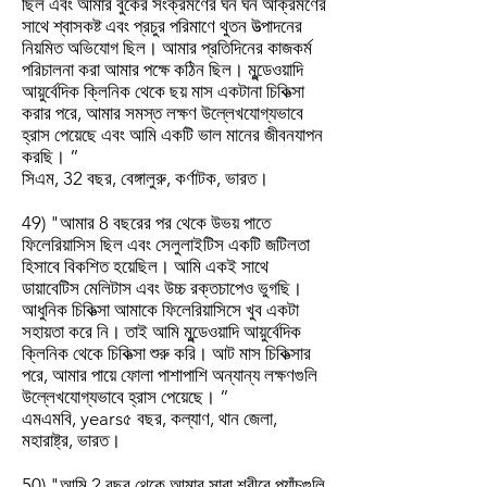
ছিল এবং আমার বুকের সংক্রমণের ঘন ঘন আক্রমণের
সাথে শ্বাসকষ্ট এবং প্রচুর পরিমাণে থুতন উত্পাদনের
নিয়মিত অভিযোগ ছিল। আমার প্রতিদিনের কাজকর্ম
পরিচালনা করা আমার পক্ষে কঠিন ছিল। মুন্ডেওয়াদি
আয়ুর্বেদিক ক্লিনিক থেকে ছয় মাস একটানা চিকিত্সা
করার পরে, আমার সমস্ত লক্ষণ উল্লেখযোগ্যভাবে
হ্রাস পেয়েছে এবং আমি একটি ভাল মানের জীবনযাপন
করছি। ”
সিএম, 32 বছর, বেঙ্গালুরু, কর্ণাটক, ভারত।
49) "আমার 8 বছরের পর থেকে উভয় পাতে
ফিলেরিয়াসিস ছিল এবং সেলুলাইটিস একটি জটিলতা
হিসাবে বিকশিত হয়েছিল। আমি একই সাথে
ডায়াবেটিস মেলিটাস এবং উচ্চ রক্তচাপেও ভুগছি।
আধুনিক চিকিত্সা আমাকে ফিলেরিয়াসিসে খুব একটা
সহায়তা করে নি। তাই আমি মুন্ডেওয়াদি আয়ুর্বেদিক
ক্লিনিক থেকে চিকিত্সা শুরু করি। আট মাস চিকিত্সার
পরে, আমার পায়ে ফোলা পাশাপাশি অন্যান্য লক্ষণগুলি
উল্লেখযোগ্যভাবে হ্রাস পেয়েছে। ”
এমএমবি, years৫ বছর, কল্যাণ, থান জেলা,
মহারাষ্ট্র, ভারত।
50) "আমি 2 বছর থেকে আমার সারা শরীরে প্যাঁচগুলি