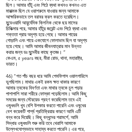
ছিল। আমার হাঁটু এবং পিঠে ব্যথা কখনও কখনও এত
মারাত্মক ছিল যে ওয়াশরুমে যাওয়ার জন্য আমাকে
আক্ষরিকভাবে তল বরাবর ক্রল করতে হয়েছিল।
মুন্ডেওয়াদি আয়ুর্বেদিক ক্লিনিক থেকে ছয় মাসের
চিকিত্সার পরে, আমার হাঁটুর জয়েন্ট এবং পিঠে ব্যথা এবং
শক্ততা প্রায় অদৃশ্য হয়ে গেছে। আমার পায়ের
গোড়ালি এবং পায়ে একযোগে ফোলাভাব ছিল যা অদৃশ্য
হয়ে গেছে। আমি আমার জীবনযাত্রার মান উন্নত
করার জন্য ডঃ মুন্দেবীর কাছে কৃতজ্ঞ। ”
কেএম, ৫ years বছর, মীরা রোড, থানা, মহারাষ্ট্র,
ভারত।
46) "গত পাঁচ বছর ধরে আমি পেমফিগাস ওয়ালগারিসে
ভুগছিলাম। মাথার একই রকম ক্ষত থাকার কারণে
আমার ত্বকের বিবর্ণতা এবং মাথার ত্বকে চুল পড়ার
পাশাপাশি সারা শরীরে ফোস্কা পড়েছিলাম। আমি কিছু
সময়ের জন্য স্টেরয়েড গ্রহণ করেছিলাম তবে এই
ওষুধগুলি খুব বেশি উপকার করতে পারেনি এবং ওষুধের
বেশ কয়েকটি পার্শ্ব প্রতিক্রিয়ার কারণে আমি এটি
বন্ধ করে দিয়েছি। কিছু বন্ধুদের পরামর্শে, আমি
সিদ্ধার ওষুধগুলি শুরু করি তবে থেরাপি আমাকে
উল্লেখযোগ্যভাবে সাহায্য করতে পারেনি। এর পরে,