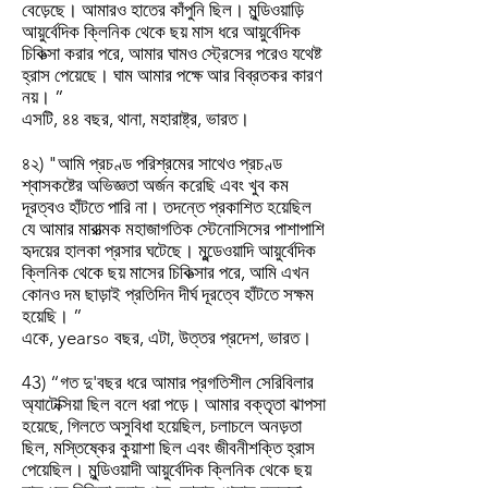
বেড়েছে। আমারও হাতের কাঁপুনি ছিল। মুন্ডিওয়াড়ি
আয়ুর্বেদিক ক্লিনিক থেকে ছয় মাস ধরে আয়ুর্বেদিক
চিকিত্সা করার পরে, আমার ঘামও স্ট্রেসের পরেও যথেষ্ট
হ্রাস পেয়েছে। ঘাম আমার পক্ষে আর বিব্রতকর কারণ
নয়। ”
এসটি, ৪৪ বছর, থানা, মহারাষ্ট্র, ভারত।
৪২) "আমি প্রচণ্ড পরিশ্রমের সাথেও প্রচণ্ড
শ্বাসকষ্টের অভিজ্ঞতা অর্জন করেছি এবং খুব কম
দূরত্বও হাঁটতে পারি না। তদন্তে প্রকাশিত হয়েছিল
যে আমার মারাত্মক মহাজাগতিক স্টেনোসিসের পাশাপাশি
হৃদয়ের হালকা প্রসার ঘটেছে। মুন্ডেওয়াদি আয়ুর্বেদিক
ক্লিনিক থেকে ছয় মাসের চিকিত্সার পরে, আমি এখন
কোনও দম ছাড়াই প্রতিদিন দীর্ঘ দূরত্বে হাঁটতে সক্ষম
হয়েছি। ”
একে, years০ বছর, এটা, উত্তর প্রদেশ, ভারত।
43) “গত দু'বছর ধরে আমার প্রগতিশীল সেরিবিলার
অ্যাটেক্সিয়া ছিল বলে ধরা পড়ে। আমার বক্তৃতা ঝাপসা
হয়েছে, গিলতে অসুবিধা হয়েছিল, চলাচলে অনড়তা
ছিল, মস্তিষ্কের কুয়াশা ছিল এবং জীবনীশক্তি হ্রাস
পেয়েছিল। মুন্ডিওয়াদী আয়ুর্বেদিক ক্লিনিক থেকে ছয়