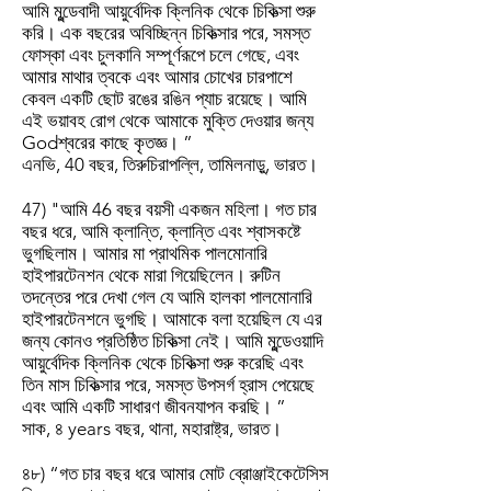
আমি মুন্ডেবাদী আয়ুর্বেদিক ক্লিনিক থেকে চিকিত্সা শুরু
করি। এক বছরের অবিচ্ছিন্ন চিকিত্সার পরে, সমস্ত
ফোস্কা এবং চুলকানি সম্পূর্ণরূপে চলে গেছে, এবং
আমার মাথার ত্বকে এবং আমার চোখের চারপাশে
কেবল একটি ছোট রঙের রঙিন প্যাচ রয়েছে। আমি
এই ভয়াবহ রোগ থেকে আমাকে মুক্তি দেওয়ার জন্য
Godশ্বরের কাছে কৃতজ্ঞ। ”
এনভি, 40 বছর, তিরুচিরাপল্লি, তামিলনাড়ু, ভারত।
47) "আমি 46 বছর বয়সী একজন মহিলা। গত চার
বছর ধরে, আমি ক্লান্তি, ক্লান্তি এবং শ্বাসকষ্টে
ভুগছিলাম। আমার মা প্রাথমিক পালমোনারি
হাইপারটেনশন থেকে মারা গিয়েছিলেন। রুটিন
তদন্তের পরে দেখা গেল যে আমি হালকা পালমোনারি
হাইপারটেনশনে ভুগছি। আমাকে বলা হয়েছিল যে এর
জন্য কোনও প্রতিষ্ঠিত চিকিত্সা নেই। আমি মুন্ডেওয়াদি
আয়ুর্বেদিক ক্লিনিক থেকে চিকিত্সা শুরু করেছি এবং
তিন মাস চিকিত্সার পরে, সমস্ত উপসর্গ হ্রাস পেয়েছে
এবং আমি একটি সাধারণ জীবনযাপন করছি। ”
সাক, ৪ years বছর, থানা, মহারাষ্ট্র, ভারত।
৪৮) “গত চার বছর ধরে আমার মোট ব্রোঞ্জাইকেটেসিস