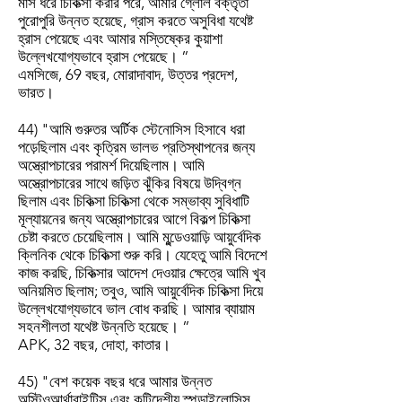
মাস ধরে চিকিত্সা করার পরে, আমার গ্লোল বক্তৃতা
পুরোপুরি উন্নত হয়েছে, গ্রাস করতে অসুবিধা যথেষ্ট
হ্রাস পেয়েছে এবং আমার মস্তিষ্কের কুয়াশা
উল্লেখযোগ্যভাবে হ্রাস পেয়েছে। ”
এমসিজে, 69 বছর, মোরাদাবাদ, উত্তর প্রদেশ,
ভারত।
44) "আমি গুরুতর অর্টিক স্টেনোসিস হিসাবে ধরা
পড়েছিলাম এবং কৃত্রিম ভালভ প্রতিস্থাপনের জন্য
অস্ত্রোপচারের পরামর্শ দিয়েছিলাম। আমি
অস্ত্রোপচারের সাথে জড়িত ঝুঁকির বিষয়ে উদ্বিগ্ন
ছিলাম এবং চিকিত্সা চিকিত্সা থেকে সম্ভাব্য সুবিধাটি
মূল্যায়নের জন্য অস্ত্রোপচারের আগে বিকল্প চিকিত্সা
চেষ্টা করতে চেয়েছিলাম। আমি মুন্ডেওয়াড়ি আয়ুর্বেদিক
ক্লিনিক থেকে চিকিত্সা শুরু করি। যেহেতু আমি বিদেশে
কাজ করছি, চিকিত্সার আদেশ দেওয়ার ক্ষেত্রে আমি খুব
অনিয়মিত ছিলাম; তবুও, আমি আয়ুর্বেদিক চিকিত্সা দিয়ে
উল্লেখযোগ্যভাবে ভাল বোধ করছি। আমার ব্যায়াম
সহনশীলতা যথেষ্ট উন্নতি হয়েছে। ”
APK, 32 বছর, দোহা, কাতার।
45) "বেশ কয়েক বছর ধরে আমার উন্নত
অস্টিওআর্থারাইটিস এবং কটিদেশীয় স্পন্ডাইলোসিস