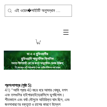
ডা এ এ মুন্ডিওয়াদীর
মুন্ডিওয়াদি
আয়ুর্বেদিক ক্লিনিক
সমস্ত দীর্ঘস্থায়ী রোগের জন্য আয়ুর্বেদিক ভেষজ চিকিত্সা
3
5 বছরেরও বেশি অভিজ্ঞতা/3 লক্ষ রোগীর চিকিৎসা করা হয়েছে
প্রশংসাপত্র (পৃষ্ঠা 5):
41) "আমি প্রায় 40 বছর ধরে আমার খেজুর, বগল
এবং তলগুলির হাইপারহাইড্রোসিসে ভুগছিলাম।
শীতকালে এবং বর্ষা মৌসুমে অতিরিক্ত ঘাম ছিল, এবং
জনসাধারণের বক্তৃতা ও চাপের কারণে উদ্বেগ