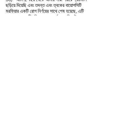
ছড়িয়ে দিয়েছি এবং তদন্ত এবং ত্বকের বায়োপসিটি
মরফিয়ার একটি রোগ নির্ণয়ের সাথে শেষ হয়েছে, এটি
একধরণের স্থানীয়ায়িত স্ক্লেরোডার্মা। আমি স্টেরয়েড
এবং অন্যান্য আধুনিক ওষুধ খাচ্ছিলাম তবে এই
ওষুধগুলি থেকে উল্লেখযোগ্যভাবে কোনও উপকার
হয়নি। আমি আয়ুর্বেদিক ওষুধ চেষ্টা করেছি; কিছু সুবিধা
ছিল; তবে আমি সম্পূর্ণ নিরাময়ে আগ্রহী ছিলাম। আমি
তখন মুন্ডেওয়াদি আয়ুর্বেদিক ক্লিনিক থেকে চিকিত্সা শুরু
করি। এক বছরের নিয়মিত চিকিত্সার পরে, আমার
সমস্ত প্যাচগুলি পুরোপুরি অদৃশ্য হয়ে গেছে - কয়েক
মাস আগে আমি স্টেরয়েডগুলি বন্ধ করে দিয়েছিলাম -
এবং আমার শরীরে ক্ষতের কোনও নতুন প্রাদুর্ভাব
নেই। ”
এসএ, 49 বছর, নয়াদিল্লি, ভারত।
যোগাযোগ করুন