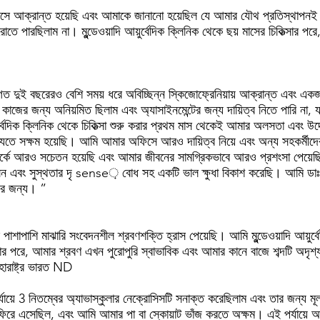
াইটিসে আক্রান্ত হয়েছি এবং আমাকে জানানো হয়েছিল যে আমার যৌথ প্রতিস্থাপ
রোতে পারছিলাম না। মুন্ডেওয়াদি আয়ুর্বেদিক ক্লিনিক থেকে ছয় মাসের চিকিত্সার 
দুই বছরেরও বেশি সময় ধরে অবিচ্ছিন্ন স্কিজোফ্রেনিয়ায় আক্রান্ত এবং একজন সা
 কাজের জন্য অনিয়মিত ছিলাম এবং অ্যাসাইনমেন্টের জন্য দায়িত্ব নিতে পারি না,
আয়ুর্বেদিক ক্লিনিক থেকে চিকিত্সা শুরু করার প্রথম মাস থেকেই আমার অলসতা এবং
যেতে সক্ষম হয়েছি। আমি আমার অফিসে আরও দায়িত্ব নিয়ে এবং অন্য সহকর্মীদের
কে আরও সচেতন হয়েছি এবং আমার জীবনের সামগ্রিকভাবে আরও প্রশংসা পেয়েছি।
োলন এবং সুস্থতার দৃ sense় বোধ সহ একটি ভাল ক্ষুধা বিকাশ করেছি। আমি ডাঃ ম
ের জন্য। ”
াশাপাশি মাঝারি সংবেদনশীল শ্রবণশক্তি হ্রাস পেয়েছি। আমি মুন্ডেওয়াদি আয়ুর্বে
্সার পরে, আমার শ্রবণ এখন পুরোপুরি স্বাভাবিক এবং আমার কানে বাজে শব্দটি অদৃশ
মহারাষ্ট্র ভারত ND
্যায়ে 3 নিতম্বের অ্যাভাস্কুলার নেক্রোসিসটি সনাক্ত করেছিলাম এবং তার জন্য ম
ফিরে এসেছিল, এবং আমি আমার পা বা স্কোয়াট ভাঁজ করতে অক্ষম। এই পর্যায়ে আমি ম