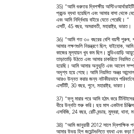
35) "আমি গুরুতর দ্বিপক্ষীয় অস্টিওআর্থার
প্রচন্ড ব্যথা হয়েছিল এবং আমার বাসা থেকে বে
এবং আমি নির্দ্বিধায় বাইরে যেতে পেরেছি। ”
এসটি, 45 বছর, অমরাবতী, মহারাষ্ট্র, ভারত।
36) "আমি গত ৩০ বছরের বেশি বয়সী পুরুষ, গত 
আমার লক্ষণগুলি নিয়ন্ত্রণে ছিল; যাইহোক, আমি
কাজের মূল্যায়ন খুব কম ছিল। মুন্ডিওয়াড়ি 
তাড়াতাড়ি উঠতে এবং আমার চাকরিতে নিয়মিত 
হয়েছি। আমি আমার অনুভূতি এবং আবেগ সম্পর্
অদৃশ্য হয়ে গেছে। আমি নিয়মিত অন্ত্র আন্দ
আরও উন্নত করার জন্য নাটকীয়ভাবে পরিবর্তন
এসটিটি, 30 বছর, পুনে, মহারাষ্ট্র, ভারত।
37) "ফ্লু মারার পরে আমি হঠাৎ করে টিনিটাসের প
ধীরে উন্নতি শুরু করি। ছয় মাস একটানা চিকিত
এসবিজি, 24 বছর, রেটি-বন্ডার, মুম্বরা, থানা, 
38) "আমি জানুয়ারী 2012 সালে দ্বিপাক্ষিক পর
আমার উভয় হিপ জয়েন্টগুলিতে ব্যথা এবং কড়া 