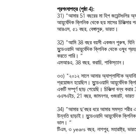
প্রশংসাপত্র (পৃষ্ঠা 4):
31) "আমার 51 বছরের মা হিপ জয়েন্টগুলির অ্য
আয়ুর্বেদিক ক্লিনিক থেকে ছয় মাসের চিকিত্স
আরএস, ৫১ বছর, বেঙ্গালুরু, ভারত।
32) "আমি 38 বছর বয়সী একজন পুরুষ, যিনি দীর
মুন্ডেওয়াদি আয়ুর্বেদিক ক্লিনিক থেকে ওষুধ
করতে পারি। ”
এমআরএ, 38 বছর, করাচি, পাকিস্তান।
৩৩) "২০১২ সালে আমার অ্যাপ্লাস্টিক অ্যানিমিয
প্রয়োজন হয়েছিল। মুন্ডেওয়াদি আয়ুর্বেদিক ক্
একটি সম্পূর্ণ ছাড় পেয়েছি। চিকিত্সা বন্
এএসএইচ, 21 বছর, জামনগর, গুজরাট, ভারত
34) "আমার দু'বছর ধরে আমার সমস্ত শরীর এবং
উন্নতি ছাড়াই। মুন্ডেওয়াদি আয়ুর্বেদিক ক্ল
ভাল। ”
টিএম, ৩ years বছর, নাগপুর, মহারাষ্ট্র, ভা