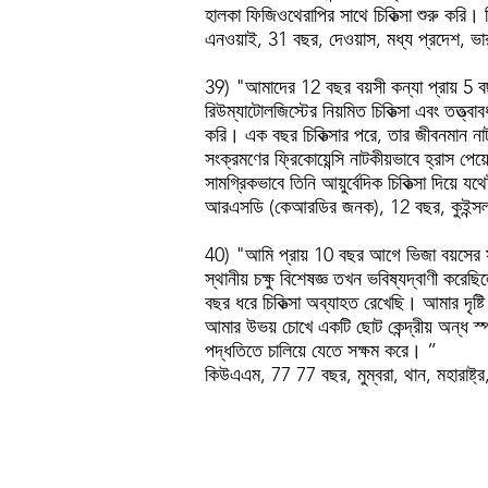
হালকা ফিজিওথেরাপির সাথে চিকিত্সা শুরু করি। 
এনওয়াই, 31 বছর, দেওয়াস, মধ্য প্রদেশ, ভ
39) "আমাদের 12 বছর বয়সী কন্যা প্রায় 5 বছর 
রিউম্যাটোলজিস্টের নিয়মিত চিকিত্সা এবং তত্ত্
করি। এক বছর চিকিত্সার পরে, তার জীবনমান নাট
সংক্রমণের ফ্রিকোয়েন্সি নাটকীয়ভাবে হ্রা
সামগ্রিকভাবে তিনি আয়ুর্বেদিক চিকিত্সা দিয়ে 
আরএসডি (কেআরডির জনক), 12 বছর, কুইন্সল্যান
40) "আমি প্রায় 10 বছর আগে ভিজা বয়সের সাথে
স্থানীয় চক্ষু বিশেষজ্ঞ তখন ভবিষ্যদ্বাণী করেছি
বছর ধরে চিকিত্সা অব্যাহত রেখেছি। আমার দৃষ্ট
আমার উভয় চোখে একটি ছোট কেন্দ্রীয় অন্ধ স্পট
পদ্ধতিতে চালিয়ে যেতে সক্ষম করে। ”
কিউএএম, 77 77 বছর, মুম্বরা, থান, মহারাষ্ট্