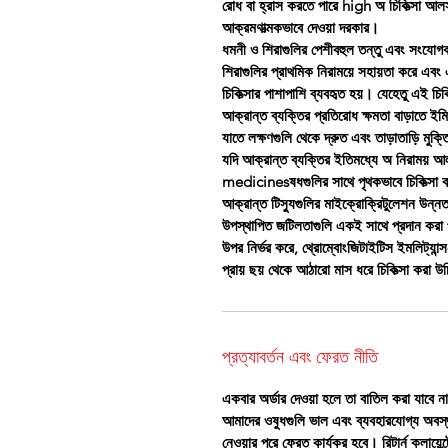
রোধ বা হ্রাস করতে পারে high অ চিকিত্সা আলস
আক্রমণাত্মকভাবে দেওয়া দরকার।
ধমনী ও শিরাগুলির পেশীবহুল তন্তু এবং সংযোগ
শিরাগুলির প্রাথমিক নিরাময়ে সহায়তা করে এবং 
চিকিত্সার পাশাপাশি ব্যবহৃত হয়। যেহেতু এই চিক
আক্রান্ত ব্যক্তির প্রতিরোধ ক্ষমতা বাড়াতে ইম
যাতে লক্ষণগুলি থেকে দ্রুত এবং তাড়াতাড়ি মুক্ত
যদি আক্রান্ত ব্যক্তির ইতিমধ্যে অ নিরাময় আ
medicinesষধগুলির সাথে পৃথকভাবে চিকিত্সা কর
আক্রান্ত টিস্যুগুলির মাইক্রোক্রিটুলেশন উন্ন
উপস্থাপিত জটিলতাগুলি একই সাথে প্রদান করা প্
উপর নির্ভর করে, থ্রোম্বোংজিটাইটিস ইমলিট্যান
প্রায় ছয় থেকে আঠারো মাস ধরে চিকিত্সা করা উচি
প্রত্যাবর্তন এবং ফেরত নীতি
একবার অর্ডার দেওয়া হলে তা বাতিল করা যাবে ন
আমাদের ওষুধগুলি ভাল এবং ব্যবহারযোগ্য অবস্থ
নেওয়ার পরে ফেরত কার্যকর হবে। রিটার্ন ক্লায়ে