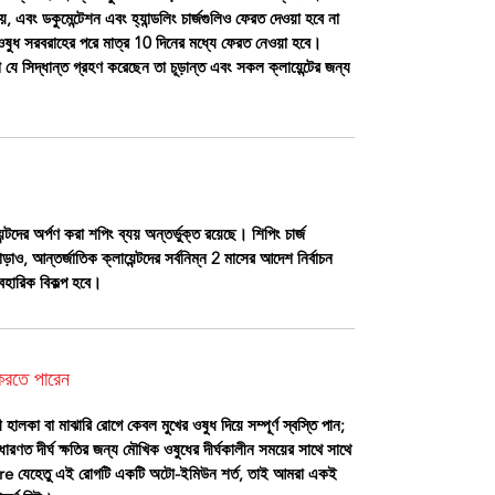
্যয়, এবং ডকুমেন্টেশন এবং হ্যান্ডলিং চার্জগুলিও ফেরত দেওয়া হবে না
 ওষুধ সরবরাহের পরে মাত্র 10 দিনের মধ্যে ফেরত নেওয়া হবে।
মীরা যে সিদ্ধান্ত গ্রহণ করেছেন তা চূড়ান্ত এবং সকল ক্লায়েন্টের জন্য
্টদের অর্পণ করা শপিং ব্যয় অন্তর্ভুক্ত রয়েছে। শিপিং চার্জ
়াও, আন্তর্জাতিক ক্লায়েন্টদের সর্বনিম্ন 2 মাসের আদেশ নির্বাচন
বহারিক বিকল্প হবে।
 করতে পারেন
 হালকা বা মাঝারি রোগে কেবল মুখের ওষুধ দিয়ে সম্পূর্ণ স্বস্তি পান;
রণত দীর্ঘ ক্ষতির জন্য মৌখিক ওষুধের দীর্ঘকালীন সময়ের সাথে সাথে
require যেহেতু এই রোগটি একটি অটো-ইমিউন শর্ত, তাই আমরা একই