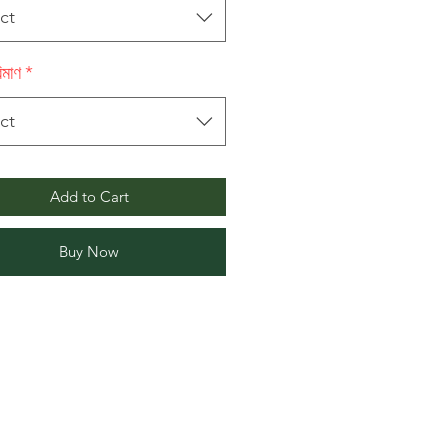
ct
িমাণ
*
ct
Add to Cart
Buy Now