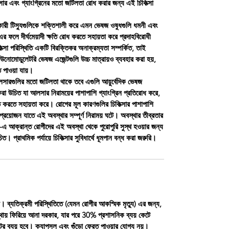
ার এবং গ্যাংগ্রিনের মতো জটিলতা রোধ করার জন্য এই চিকিত্সা
কারী টিস্যুগুলিকে শক্তিশালী করে এমন ভেষজ ওষুধগুলি ধমনী এবং
এর ফলে দীর্ঘমেয়াদী ক্ষতি রোধ করতে সহায়তা করে প্রদাহবিরোধী
িত্সা পরিস্থিতি একটি বিরক্তিকর অনাক্রম্যতা সম্পর্কিত, তাই
িউনোমোডুলেটরি ভেষজ এজেন্টগুলি উচ্চ মাত্রায়ও ব্যবহার করা হয়,
ি পাওয়া যায়।
লসারগুলির মতো জটিলতা থাকে তবে এগুলি আয়ুর্বেদিক ভেষজ
া উচিত যা আলসার নিরাময়ের পাশাপাশি গ্যাংগ্রিন প্রতিরোধ করে,
ত করতে সহায়তা করে। রোগের মূল কারণগুলির চিকিত্সার পাশাপাশি
রয়োজন যাতে এই অবস্থার সম্পূর্ণ নিরাময় ঘটে। অবস্থার তীব্রতার
্স-এ আক্রান্ত রোগীদের এই অবস্থা থেকে পুরোপুরি সুস্থ হওয়ার জন্য
ত। প্রাথমিক পর্যায়ে চিকিত্সার সুবিধার্থে ধূমপান বন্ধ করা জরুরি।
া। ব্যতিক্রমী পরিস্থিতিতে (যেমন রোগীর আকস্মিক মৃত্যু) এর জন্য,
ায় ফিরিয়ে আনা দরকার, যার পরে 30% প্রশাসনিক ব্যয় কেটে
ন্টের ব্যয় হবে। ক্যাপসুল এবং গুঁড়ো ফেরত পাওয়ার যোগ্য নয়।