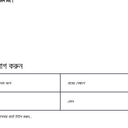
ামর্শ দিই।
োগ করুন