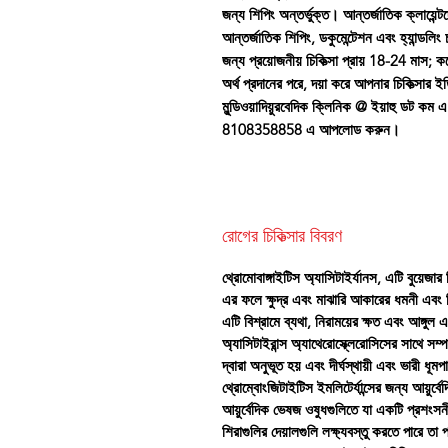
জন্য শিপিং অন্তর্ভুক্ত। আন্তর্জাতিক ক্লায়েন্ট
আন্তর্জাতিক শিপিং, ডকুমেন্টেশন এবং হ্যান্ডলিং চ
জন্য প্রয়োজনীয় চিকিত্সা প্রায় 18-24 মাস;
অর্থ প্রদানের পরে, দয়া করে আপনার চিকিত্সার 
মুন্ডিওয়াদিয়ুরবেদিক ক্লিনিক @ ইয়াহু ডট কম
8108358858 এ আপলোড করুন।
রোগের চিকিত্সার বিবরণ
থ্রোমোবাঙ্গাইটিস অ্যাসিটাইর্যানস, এটি বুয়েজা
এর ফলে ক্ষুদ্র এবং মাঝারি আকারের ধমনী এবং শির
এটি বিশ্রামে ব্যথা, নিরাময়ের ক্ষত এবং আঙ্গুল 
অ্যাসিটাইরান্স অ্যাথেরোস্ক্লেরোসিসের সাথে সম্
দ্বারা অনুভূত হয় এবং দীর্ঘস্থায়ী এবং ভারী
থ্রোম্বোংজিটাইটিস ইমলিটের্যান্সের জন্য আয়ুর্ব
আয়ুর্বেদিক ভেষজ ওষুধগুলিতে যা একটি প্রশংসন
শিরাগুলির দেয়ালগুলি লক্ষ্যবস্তু করতে পারে তা