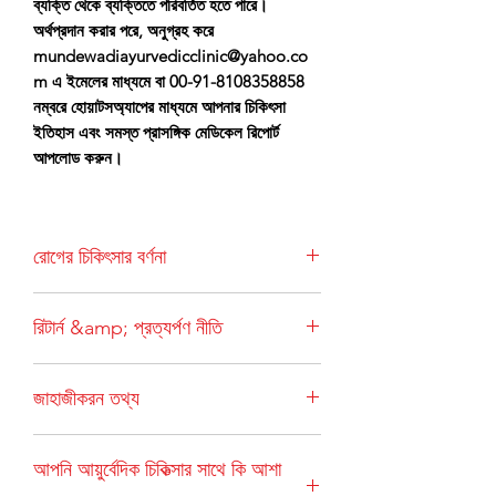
ব্যক্তি থেকে ব্যক্তিতে পরিবর্তিত হতে পারে।
অর্থপ্রদান করার পরে, অনুগ্রহ করে
mundewadiayurvedicclinic@yahoo.co
m এ ইমেলের মাধ্যমে বা 00-91-8108358858
নম্বরে হোয়াটসঅ্যাপের মাধ্যমে আপনার চিকিৎসা
ইতিহাস এবং সমস্ত প্রাসঙ্গিক মেডিকেল রিপোর্ট
আপলোড করুন।
রোগের চিকিৎসার বর্ণনা
Ostogenesis imperfecta হল একটি জেনেটিক
রিটার্ন &amp; প্রত্যর্পণ নীতি
ব্যাধি যার ফলে হাড় ভঙ্গুর হয়ে যায় এবং সহজেই ভেঙ্গে
যায়। এর ফলে সংশ্লিষ্ট উপসর্গের সাথে বারবার
একটি অর্ডার একবার দেওয়া হলে, বাতিল করা যাবে না।
ফ্র্যাকচার হতে পারে।
জাহাজীকরন তথ্য
ব্যতিক্রমী পরিস্থিতিতে (যেমন রোগীর আকস্মিক মৃত্যু),
আমাদের ওষুধগুলিকে ভাল এবং ব্যবহারযোগ্য অবস্থায়
চিকিত্সা প্যাকেজ ভারতের মধ্যে অর্ডার করা গার্হস্থ্য
ফেরত দিতে হবে, তারপরে 30% প্রশাসনিক খরচ বাদ
আপনি আয়ুর্বেদিক চিকিত্সার সাথে কি আশা
ক্লায়েন্টদের জন্য শিপিং খরচ অন্তর্ভুক্ত. আন্তর্জাতিক
দিয়ে ফেরত দেওয়া হবে। রিটার্ন ক্লায়েন্টের খরচে হবে।
ক্লায়েন্টদের জন্য শিপিং চার্জ অতিরিক্ত। এছাড়াও,