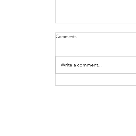
রিভার্স এজিং, একটি আয়ুর্বেদিক দৃষ্টিকোণ
Comments
অন্য একটি নিবন্ধে, আধুনিক ওষুধের ক্ষেত্রে
বিপরীত বার্ধক্য সম্পর্কে সাধারণ তথ্য আলোচনা
করা হয়েছে, পাশাপাশি সুস্বাস্থ্যের জন্য কিছু...
Write a comment...