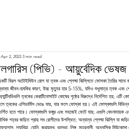
Apr 2, 2022
3 min read
গারিস (পিভি) - আয়ুর্বেদিক ভেষজ চ
একটি বিরল অটোইমিউন রোগ যা ত্বক এবং শ্লেষ্মা ঝিল্লিতে ফোসকা তৈরির সাথে
 সম্ভাব্য জীবন-হুমকির কারণ, উচ্চ মৃত্যুর হার 5-15%, যদিও শুধুমাত্র ত্বক এবং শ্ল
যান্টিবডিগুলি ত্বকের কেরাটিনোসাইট কোষের পৃষ্ঠের বিরুদ্ধে নির্দেশিত হয়; এটি
 ফলে ত্বকের এপিডার্মিস ভেঙে যায়, যার ফলে ফোস্কা হয়। এই ফোস্কাগুলি বিভিন
দর্শিত হতে পারে। ফোস্কাগুলি ভঙ্গুর এবং সহজেই ফেটে যায়; এগুলি বেদনাদায়ক এবং
খিক গহ্বর জড়িত প্রায় সব রোগীদের উপস্থিত; অন্যান্য শ্লেষ্মা ঝিল্লি যা জড়
্যাগাস, ল্যাবিয়া, যোনি, জরায়ুমুখ, ভালভা, লিঙ্গ, মূত্রনালী, অনুনাসিক মিউকোস