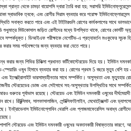
্কা প্রান্ত থেকে চামড়া বায়োপসি দ্বারা তৈরি করা হয়; সরাসরি ইমিউনোফ্লুরেসেন
ে থাকা স্বাভাবিক ত্বকে; এবং রোগীর সিরাম ব্যবহার করে পরোক্ষ ইমিউনোফ্লোরসে
র উপস্থিতি সনাক্ত করতে পারে এবং এই টাইটারগুলি রোগের কার্যকলাপের সাথে ভালভাব
িবডি শুধুমাত্র মিউকোসাল জড়িত রোগীদের মধ্যে উপস্থিত থাকে, রোগের কোর্সটি অ্যা
ভাবে সম্পর্কযুক্ত। ডিআইএফ পরীক্ষাকে নেগেটিভ-এ প্রত্যাবর্তন মওকুফের সূচক হি
র করার সময় পর্যবেক্ষণের জন্য ব্যবহার করা যেতে পারে।
বন্ধ করার জন্য পিভির চিকিত্সা প্রধানত কর্টিকোস্টেরয়েড দিয়ে হয়। ইমিউন দমন
-স্পেয়ারিং ওষুধ হিসাবে ব্যবহার করা হয়। রোগের প্রথম 5 বছরে মৃত্যু বেশি হয়
বং ইলেক্ট্রোলাইট ভারসাম্যহীনতার সাথে সম্পর্কিত। অসুস্থতা এবং মৃত্যুহার রো
য়োজনীয় স্টেরয়েডের ডোজ এবং সেইসাথে সহ-অসুস্থতার উপস্থিতির সাথে সম্পর্কি
ও গুরুতর পূর্বাভাস রয়েছে। স্টেরয়েড এবং ইমিউন দমনকারী ওষুধের দীর্ঘমেয়াদী
ন রাখে। রিটুক্সিমাব, সালফাসালাজিন, পেন্টক্সিফাইলাইন, মেথোট্রেক্সেট এবং ড্যাপসো
েছে। ইনট্রাভেনাস ইমিউনোগ্লোবিন থেরাপি এবং প্লাজমাফেরেসিস অবাধ্য রোগীদের ক
হয়েছে।
াশাপাশি স্টেরয়েড এবং ইমিউন দমনকারী ওষুধের অবদানকারী বিষাক্ততার কারণে, আয