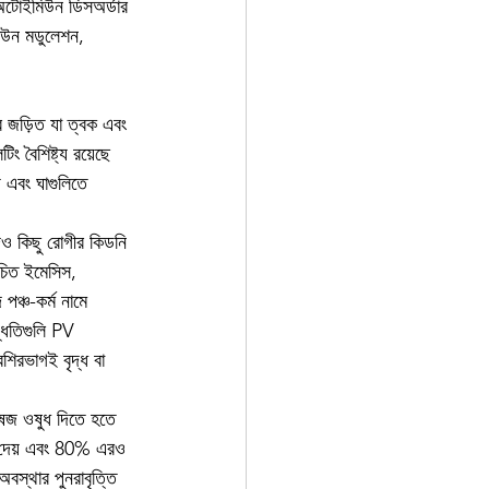
ি অটোইমিউন ডিসঅর্ডার 
ইমিউন মডুলেশন, 
র জড়িত যা ত্বক এবং 
 বৈশিষ্ট্য রয়েছে 
 এবং ঘাগুলিতে 
দিও কিছু রোগীর কিডনি 
োচিত ইমেসিস, 
পঞ্চ-কর্ম নামে 
দ্ধতিগুলি PV 
শিরভাগই বৃদ্ধ বা 
ভেষজ ওষুধ দিতে হতে 
়া দেয় এবং 80% এরও 
অবস্থার পুনরাবৃত্তি 