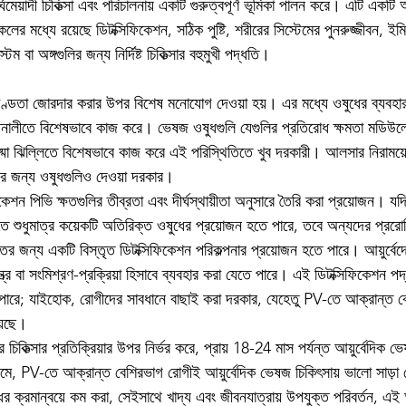
্ঘমেয়াদী চিকিত্সা এবং পরিচালনায় একটি গুরুত্বপূর্ণ ভূমিকা পালন করে। এটি একট
োকলের মধ্যে রয়েছে ডিটক্সিফিকেশন, সঠিক পুষ্টি, শরীরের সিস্টেমের পুনরুজ্জীবন, 
ম বা অঙ্গগুলির জন্য নির্দিষ্ট চিকিত্সার বহুমুখী পদ্ধতি।
অখণ্ডতা জোরদার করার উপর বিশেষ মনোযোগ দেওয়া হয়। এর মধ্যে ওষুধের ব্যবহা
ক্তনালীতে বিশেষভাবে কাজ করে। ভেষজ ওষুধগুলি যেগুলির প্রতিরোধ ক্ষমতা মডিউলেটিং
্মা ঝিল্লিতে বিশেষভাবে কাজ করে এই পরিস্থিতিতে খুব দরকারী। আলসার নিরাময়ে
ধের জন্য ওষুধগুলিও দেওয়া দরকার।
কেশন পিভি ক্ষতগুলির তীব্রতা এবং দীর্ঘস্থায়ীতা অনুসারে তৈরি করা প্রয়োজন। য
়াতে শুধুমাত্র কয়েকটি অতিরিক্ত ওষুধের প্রয়োজন হতে পারে, তবে অন্যদের প্রর
 জন্য একটি বিস্তৃত ডিটক্সিফিকেশন পরিকল্পনার প্রয়োজন হতে পারে। আয়ুর্বেদে 
ত্র বা সংমিশ্রণ-প্রক্রিয়া হিসাবে ব্যবহার করা যেতে পারে। এই ডিটক্সিফিকেশন প
ে পারে; যাইহোক, রোগীদের সাবধানে বাছাই করা দরকার, যেহেতু PV-তে আক্রান্ত বে
়েছে।
চিকিত্সার প্রতিক্রিয়ার উপর নির্ভর করে, প্রায় 18-24 মাস পর্যন্ত আয়ুর্বেদিক 
্যমে, PV-তে আক্রান্ত বেশিরভাগ রোগীই আয়ুর্বেদিক ভেষজ চিকিৎসায় ভালো সাড
ষুধের ক্রমান্বয়ে কম করা, সেইসাথে খাদ্য এবং জীবনযাত্রায় উপযুক্ত পরিবর্তন, এই 