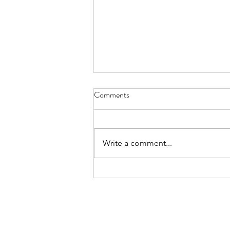
রিভার্স এজিং, একটি আয়ুর্বেদিক দৃষ্টিকোণ
Comments
অন্য একটি নিবন্ধে, আধুনিক ওষুধের ক্ষেত্রে
বিপরীত বার্ধক্য সম্পর্কে সাধারণ তথ্য আলোচনা
করা হয়েছে, পাশাপাশি সুস্বাস্থ্যের জন্য কিছু...
Write a comment...