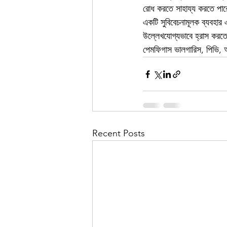
রোধ করতে সাহায্য করতে পারে
একটি সুবিবেচনামূলক ব্যবহার
উল্লেখযোগ্যভাবে হ্রাস করত
পেমফিগাস ভালগারিস, পিভি, আয
Recent Posts