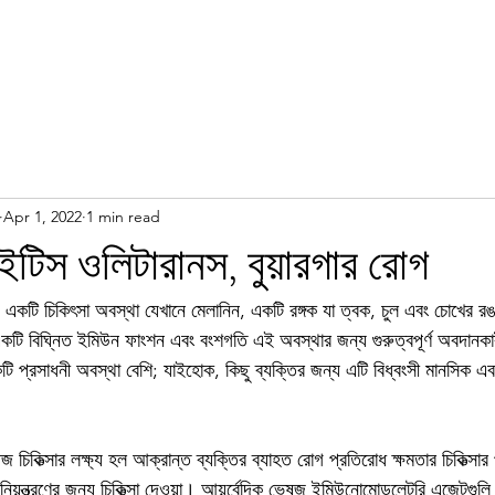
Apr 1, 2022
1 min read
াইটিস ওলিটারানস, বুয়ারগার রোগ
একটি চিকিৎসা অবস্থা যেখানে মেলানিন, একটি রঙ্গক যা ত্বক, চুল এবং চোখের রঙ
একটি বিঘ্নিত ইমিউন ফাংশন এবং বংশগতি এই অবস্থার জন্য গুরুত্বপূর্ণ অবদানকা
টি প্রসাধনী অবস্থা বেশি; যাইহোক, কিছু ব্যক্তির জন্য এটি বিধ্বংসী মানসিক এবং 
 চিকিত্সার লক্ষ্য হল আক্রান্ত ব্যক্তির ব্যাহত রোগ প্রতিরোধ ক্ষমতার চিকিত্সার
া নিয়ন্ত্রণের জন্য চিকিত্সা দেওয়া। আয়ুর্বেদিক ভেষজ ইমিউনোমোডুলেটরি এজেন্টগুলি 