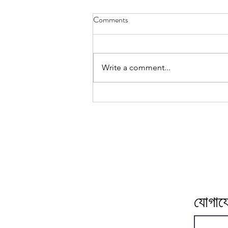
রিভার্স এজিং, একটি আয়ুর্বেদিক দৃষ্টিকোণ
Comments
অন্য একটি নিবন্ধে, আধুনিক ওষুধের ক্ষেত্রে
বিপরীত বার্ধক্য সম্পর্কে সাধারণ তথ্য আলোচনা
করা হয়েছে, পাশাপাশি সুস্বাস্থ্যের জন্য কিছু...
Write a comment...
যোগায