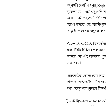
ওষুধগুলি যেগুলির স্নায়ুতন্ত্
ব্যবহৃত হয়। এই ওষুধগুলি স্ন
কমায়। এই ওষুধগুলি মস্তিষ্
যন্ত্রণা কমাতে এবং আত্মবিশ
আয়ুর্বেদিক ভেষজ ওষুধও ব্যবহ
ADHD, OCD, ডিসলেক্সিয়া এব
সময় নির্দিষ্ট চিকিত্সার প্রয
আনতে এবং এই অবস্থার পুনরাব
হতে পারে।
মেডিকেটেড ভেষজ তেল দিয়ে পুর
তারপরে মেডিকেটেড স্টিম ফোমে
যখন উল্লেখযোগ্যভাবে টিকগু
ট্যুরেট সিন্ড্রোমে আক্রান্ত বে