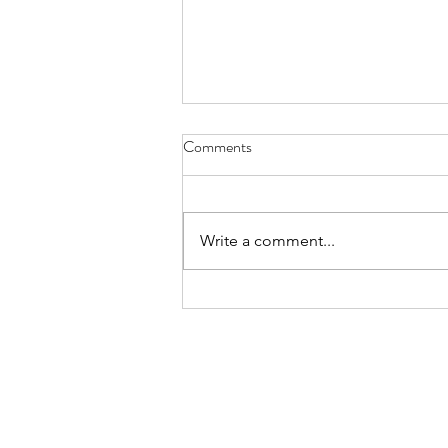
রিভার্স এজিং, একটি আয়ুর্বেদিক দৃষ্টিকোণ
Comments
অন্য একটি নিবন্ধে, আধুনিক ওষুধের ক্ষেত্রে
বিপরীত বার্ধক্য সম্পর্কে সাধারণ তথ্য আলোচনা
করা হয়েছে, পাশাপাশি সুস্বাস্থ্যের জন্য কিছু...
Write a comment...