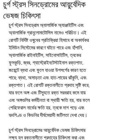
চুর্গ স্ট্রস সিনড্রোমের আয়ুর্বেদিক
ভেষজ চিকিৎসা
চুর্গ স্ট্রস সিনড্রোম অ্যালার্জিক অ্যাঞ্জাইটিস এবং 
অ্যালার্জিক গ্রানুলোমাটোসিস নামেও পরিচিত। এই 
রোগটি নির্দিষ্ট ওষুধের প্রতিক্রিয়া হিসাবে বা অকার্যকর 
ইমিউন সিস্টেমের কারণে ঘটতে পারে এবং হাঁপানি, 
অ্যালার্জিক রাইনাইটিস, সাইনোসাইটিস, ত্বকের 
ফুসকুড়ি, জ্বর, গ্যাস্ট্রোইনটেস্টাইনাল রক্তপাত, 
জয়েন্টে ব্যথা এবং ফুলে যাওয়া উপসর্গের কারণ হতে 
পারে; ব্যথা, অসাড়তা এবং হাত-পায়ের ঝাঁকুনি, এবং 
রক্তপাত। এই রোগটি রক্তনালীতে প্রদাহ সৃষ্টি করে, 
যার ফলে অঙ্গ এবং টিস্যুতে রক্ত ​​​​সরবরাহ কমে যায় 
এবং অঙ্গগুলির কর্মহীনতা বা স্থায়ী ক্ষতি হয়, যার ফলে 
পেরিফেরাল নার্ভের ক্ষতি হয়, ত্বকে দাগ পড়ে এবং 
হৃদপিণ্ড ও কিডনির দীর্ঘমেয়াদী জটিলতা দেখা দেয়।
চুর্গ স্ট্রস সিনড্রোমের আয়ুর্বেদিক ভেষজ চিকিৎসার 
লক্ষ্য হল রক্তনালীতে প্রদাহের চিকিৎসা করা এবং 