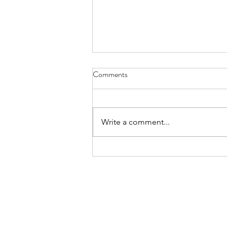
রিভার্স এজিং, একটি আয়ুর্বেদিক দৃষ্টিকোণ
Comments
অন্য একটি নিবন্ধে, আধুনিক ওষুধের ক্ষেত্রে
বিপরীত বার্ধক্য সম্পর্কে সাধারণ তথ্য আলোচনা
করা হয়েছে, পাশাপাশি সুস্বাস্থ্যের জন্য কিছু...
Write a comment...