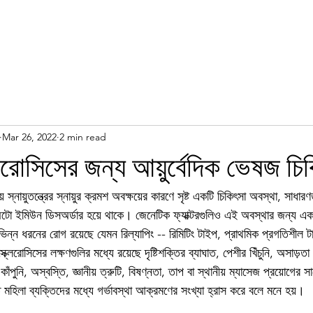
Mar 26, 2022
2 min read
েরোসিসের জন্য আয়ুর্বেদিক ভেষজ চিকি
রীয় স্নায়ুতন্ত্রের স্নায়ুর ক্রমশ অবক্ষয়ের কারণে সৃষ্ট একটি চিকিৎসা অবস্থা, সাধ
ো ইমিউন ডিসঅর্ডার হয়ে থাকে। জেনেটিক ফ্যাক্টরগুলিও এই অবস্থার জন্য একট
িভিন্ন ধরনের রোগ রয়েছে যেমন রিল্যাপিং -- রিমিটিং টাইপ, প্রাথমিক প্রগতিশীল ট
ক্লেরোসিসের লক্ষণগুলির মধ্যে রয়েছে দৃষ্টিশক্তির ব্যাঘাত, পেশীর খিঁচুনি, অসাড়তা
কাঁপুনি, অস্বস্তি, জ্ঞানীয় ত্রুটি, বিষণ্নতা, তাপ বা স্থানীয় ম্যাসেজ প্রয়োগের স
্ত মহিলা ব্যক্তিদের মধ্যে গর্ভাবস্থা আক্রমণের সংখ্যা হ্রাস করে বলে মনে হয়।