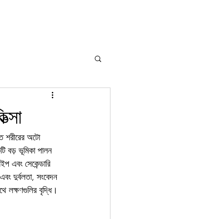
ত্সা
ারণত শরীরের অটো 
ি বড় ভূমিকা পালন 
াইপ এবং সেকেন্ডারি 
 এবং দুর্বলতা, সংবেদন 
াথে লক্ষণগুলির বৃদ্ধি। 